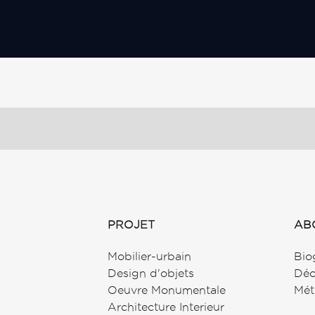
Ce
champ
devrait
être
laissé
vide
PROJET
AB
Mobilier-urbain
Bio
Design d'objets
Déo
Oeuvre Monumentale
Mét
Architecture Interieur