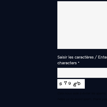
Saisir les caractères / Ente
characters
*
Cela nous aide à éviter les spams,
helps us to avoid spam, thank yo