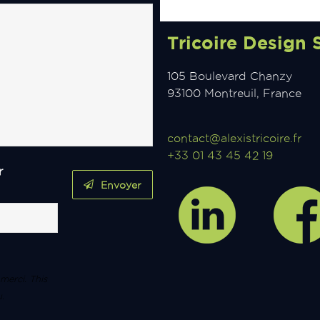
Tricoire Design 
105 Boulevard Chanzy
93100 Montreuil, France
contact@alexistricoire.fr
+33 01 43 45 42 19
r
Envoyer
 merci. This
u.