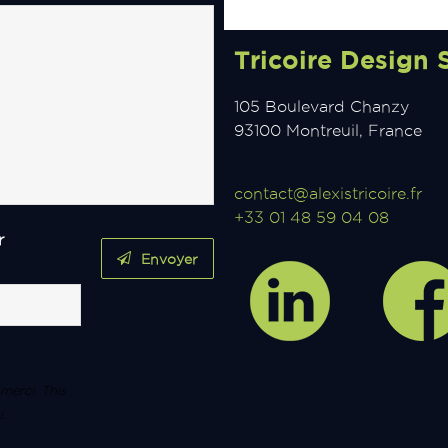
Tricoire Design 
105 Boulevard Chanzy
93100 Montreuil, France
contact@alexistricoire.fr
+33 01 48 59 04 08
r
Envoyer
 merci. This
u.