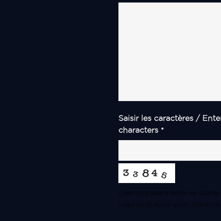
Saisir les caractères / Ente
characters
*
Cela nous aide à éviter les spams,
helps us to avoid spam, thank yo