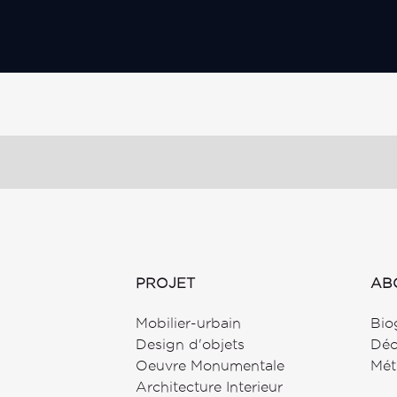
This
field
should
be
left
blank
PROJET
AB
Mobilier-urbain
Bio
Design d'objets
Déo
Oeuvre Monumentale
Mét
Architecture Interieur