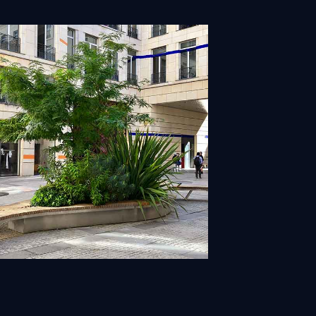
égétal & botanique
Découvrir